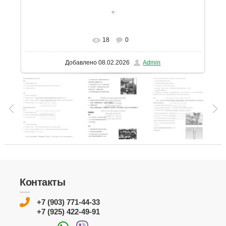
18
0
В реальном размере
1131x1600
/ 195.7Kb
Добавлено
08.02.2026
Admin
Контакты
+7 (903) 771-44-33
+7 (925) 422-49-91