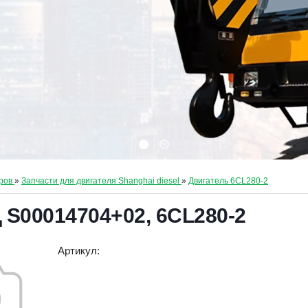
ров
»
Запчасти для двигателя Shanghai diesel
»
Двигатель 6CL280-2
 S00014704+02, 6CL280-2
Артикул
: