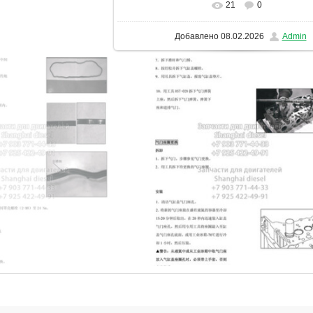
21
0
В реальном размере
1131x1600
/ 1
Добавлено
08.02.2026
Admin