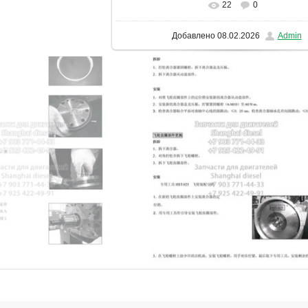
22
0
В реальном размере
1131x1600
/ 1
Добавлено
08.02.2026
Admin