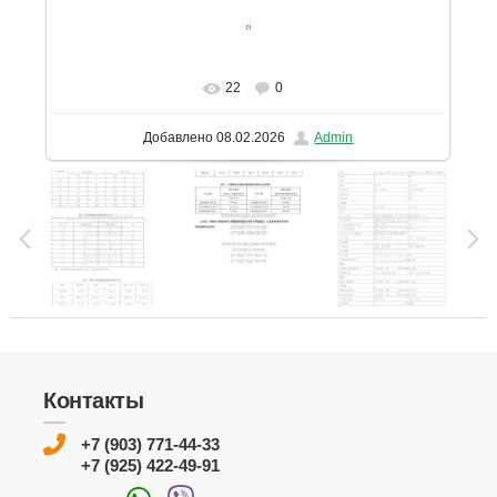
22
0
В реальном размере
1131x1600
/ 123.9Kb
Добавлено
08.02.2026
Admin
Контакты
+7 (903) 771-44-33
+7 (925) 422-49-91