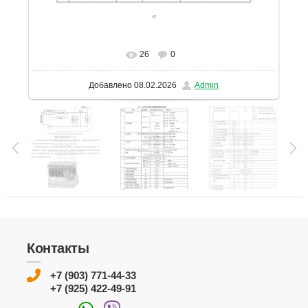
26
0
В реальном размере
1131x1600
/ 202.9Kb
Добавлено
08.02.2026
Admin
Контакты
+7 (903) 771-44-33
+7 (925) 422-49-91