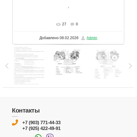
27
0
В реальном размере
1131x1600
/ 172.0Kb
Добавлено
08.02.2026
Admin
Контакты
+7 (903) 771-44-33
+7 (925) 422-49-91