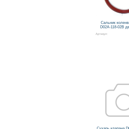
Сальник коленв
D02A-118-02B д
Артикул:
Сухарь клапана D