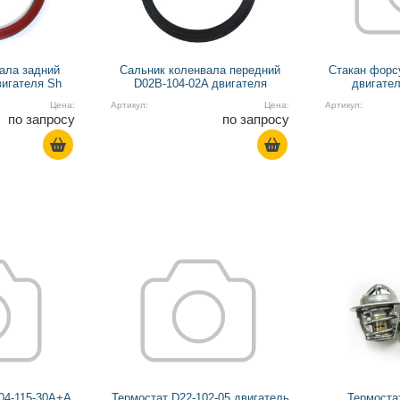
ала задний
Сальник коленвала передний
Стакан форс
вигателя Sh
D02B-104-02A двигателя
двигател
Цена:
Артикул:
Цена:
Артикул:
по запросу
по запросу
04-115-30A+A
Термостат D22-102-05 двигатель
Термоста