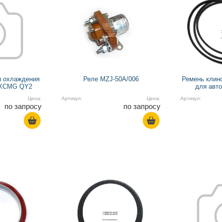
ы охлаждения
Реле MZJ-50A/006
Ремень клин
 XCMG QY2
для авт
Цена:
Артикул:
Цена:
Артикул:
по запросу
по запросу