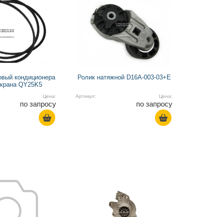
овый кондиционера
Ролик натяжной D16A-003-03+E
окрана QY25K5
Цена:
Артикул:
Цена:
по запросу
по запросу