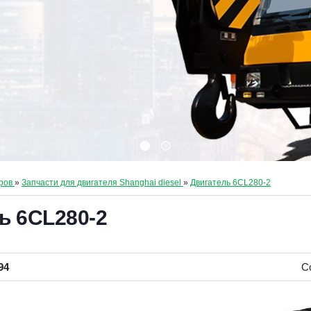
ров
»
Запчасти для двигателя Shanghai diesel
»
Двигатель 6CL280-2
ь 6CL280-2
94
С