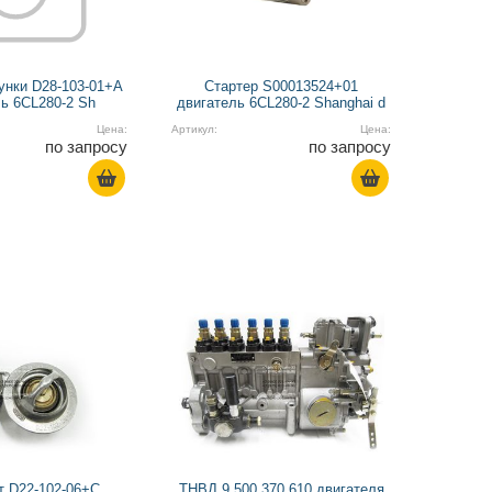
унки D28-103-01+A
Стартер S00013524+01
ь 6CL280-2 Sh
двигатель 6CL280-2 Shanghai d
Цена:
Артикул:
Цена:
по запросу
по запросу
т D22-102-06+C
ТНВД 9 500 370 610 двигателя