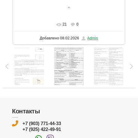
21
0
В реальном размере
1131x1600
/ 301.4Kb
Добавлено
08.02.2026
Admin
Контакты
+7 (903) 771-44-33
+7 (925) 422-49-91