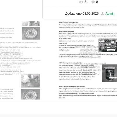
21
0
В реальном размере
1131x1600
/ 2
Добавлено
08.02.2026
Admin