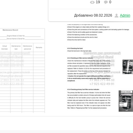
19
0
В реальном размере
1131x1600
/ 2
Добавлено
08.02.2026
Admin