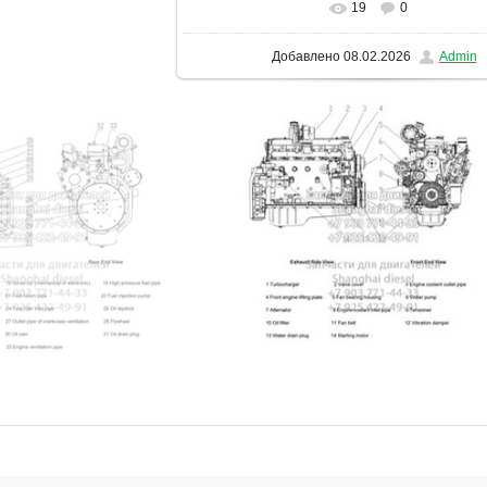
19
0
В реальном размере
1131x1600
/ 1
Добавлено
08.02.2026
Admin