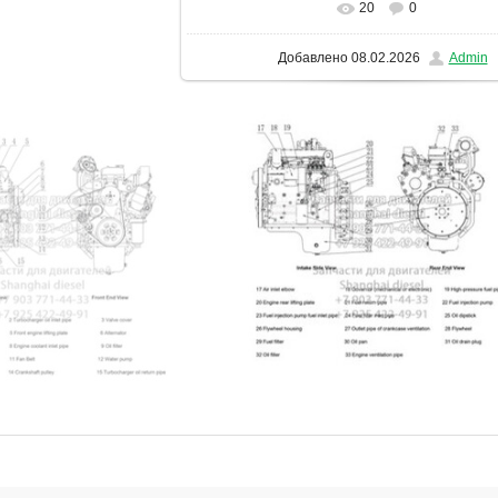
20
0
В реальном размере
1131x1600
/ 1
Добавлено
08.02.2026
Admin