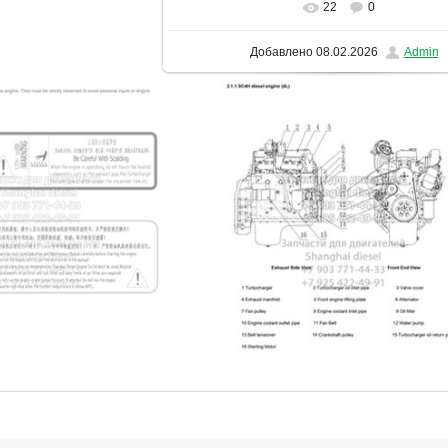
22
0
В реальном размере
1131x1600
/ 1
Добавлено
08.02.2026
Admin