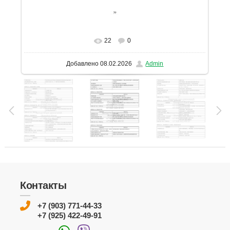
22
0
В реальном размере
1131x1600
/ 237.4Kb
Добавлено
08.02.2026
Admin
Контакты
+7 (903) 771-44-33
+7 (925) 422-49-91