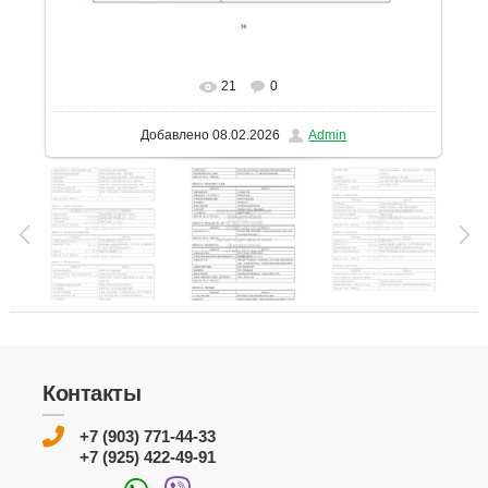
21
0
В реальном размере
1131x1600
/ 262.2Kb
Добавлено
08.02.2026
Admin
Контакты
+7 (903) 771-44-33
+7 (925) 422-49-91