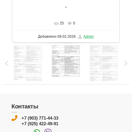
25
0
В реальном размере
1131x1600
/ 265.3Kb
Добавлено
08.02.2026
Admin
Контакты
+7 (903) 771-44-33
+7 (925) 422-49-91