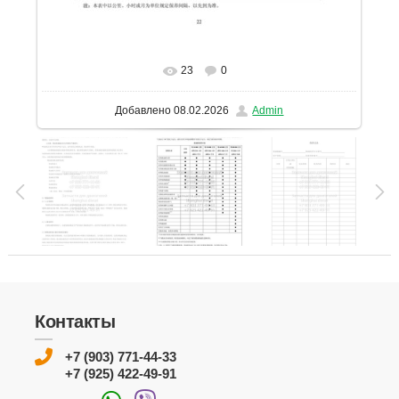
23
0
В реальном размере
1131x1600
/ 242.7Kb
Добавлено
08.02.2026
Admin
Контакты
+7 (903) 771-44-33
+7 (925) 422-49-91