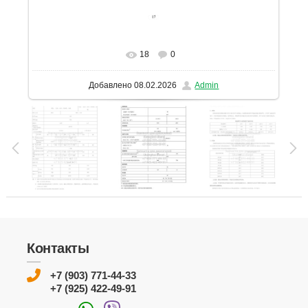
18
0
В реальном размере
1131x1600
/ 149.9Kb
Добавлено
08.02.2026
Admin
Контакты
+7 (903) 771-44-33
+7 (925) 422-49-91