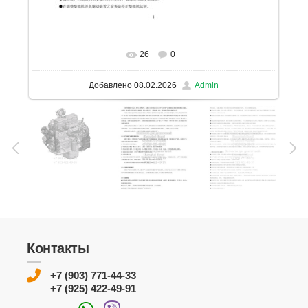
26
0
В реальном размере
1131x1600
/ 281.3Kb
Добавлено
08.02.2026
Admin
Контакты
+7 (903) 771-44-33
+7 (925) 422-49-91