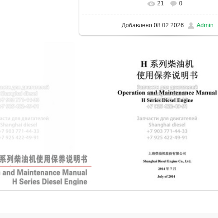
21
0
В реальном размере
1131x1600
/ 9
Добавлено
08.02.2026
Admin