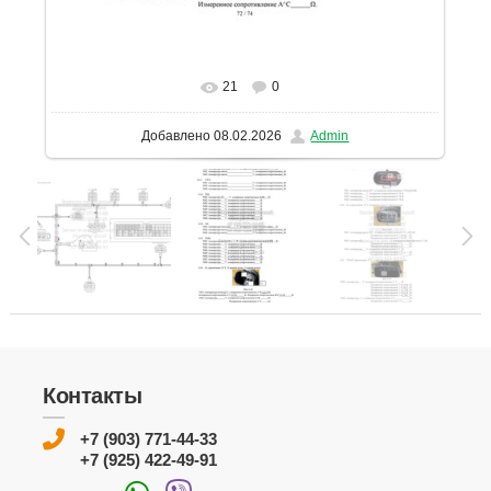
21
0
В реальном размере
1131x1600
/ 247.2Kb
Добавлено
08.02.2026
Admin
Контакты
+7 (903) 771-44-33
+7 (925) 422-49-91