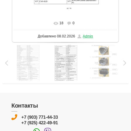
18
0
В реальном размере
1131x1600
/ 253.0Kb
Добавлено
08.02.2026
Admin
Контакты
+7 (903) 771-44-33
+7 (925) 422-49-91