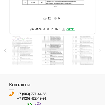
22
0
В реальном размере
1131x1600
/ 318.1Kb
Добавлено
08.02.2026
Admin
Контакты
+7 (903) 771-44-33
+7 (925) 422-49-91