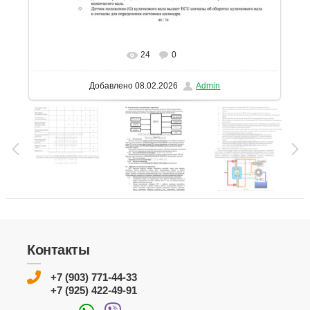
24
0
В реальном размере
1131x1600
/ 331.9Kb
Добавлено
08.02.2026
Admin
Контакты
+7 (903) 771-44-33
+7 (925) 422-49-91