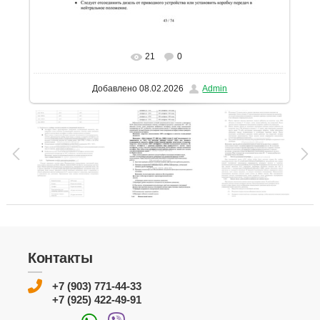
21
0
В реальном размере
1131x1600
/ 308.7Kb
Добавлено
08.02.2026
Admin
Контакты
+7 (903) 771-44-33
+7 (925) 422-49-91