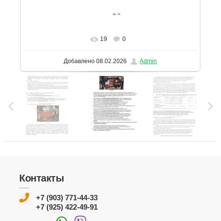
19
0
В реальном размере
1131x1600
/ 302.2Kb
Добавлено
08.02.2026
Admin
Контакты
+7 (903) 771-44-33
+7 (925) 422-49-91