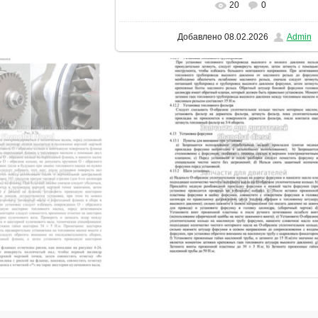
20
0
В реальном размере
1131x1600
/ 3
Добавлено
08.02.2026
Admin