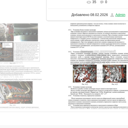
35
0
В реальном размере
1131x1600
/ 4
Добавлено
08.02.2026
Admin