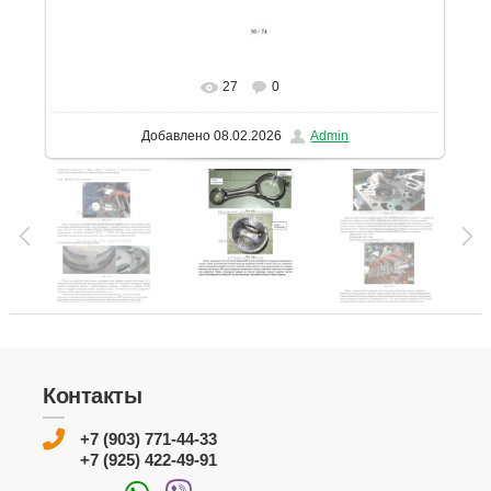
27
0
В реальном размере
1131x1600
/ 199.8Kb
Добавлено
08.02.2026
Admin
Контакты
+7 (903) 771-44-33
+7 (925) 422-49-91