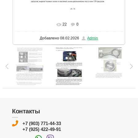
22
0
В реальном размере
1131x1600
/ 283.4Kb
Добавлено
08.02.2026
Admin
Контакты
+7 (903) 771-44-33
+7 (925) 422-49-91