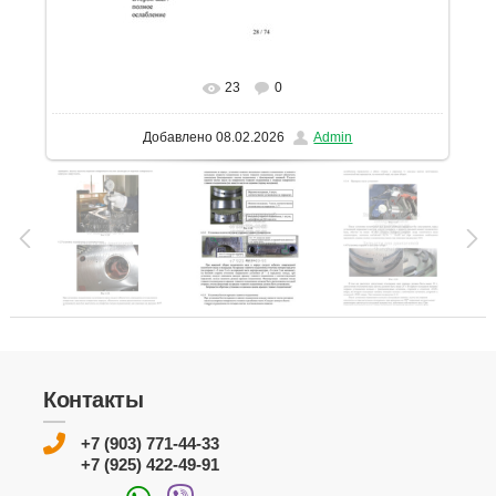
23
0
В реальном размере
1131x1600
/ 318.4Kb
Добавлено
08.02.2026
Admin
Контакты
+7 (903) 771-44-33
+7 (925) 422-49-91