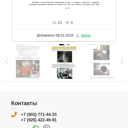
21
0
В реальном размере
1131x1600
/ 244.3Kb
Добавлено
08.02.2026
Admin
Контакты
+7 (903) 771-44-33
+7 (925) 422-49-91