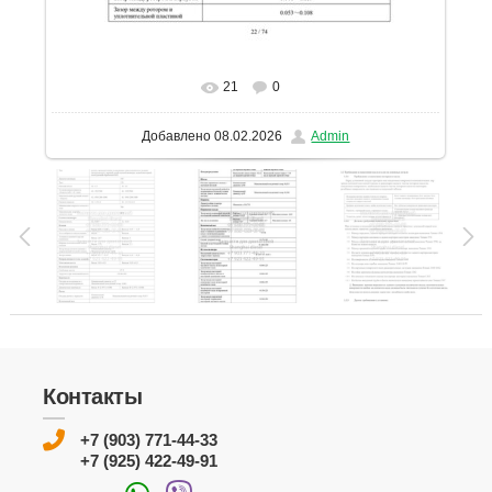
21
0
В реальном размере
1131x1600
/ 240.7Kb
Добавлено
08.02.2026
Admin
Контакты
+7 (903) 771-44-33
+7 (925) 422-49-91