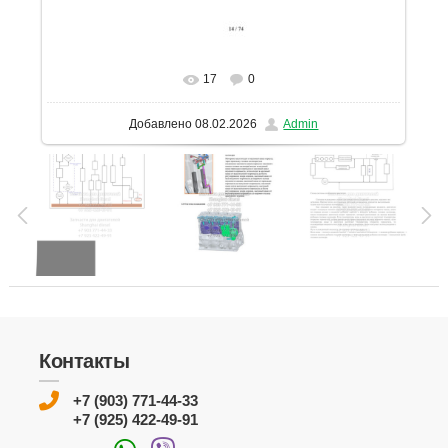
17
0
В реальном размере
1131x1600
/ 181.2Kb
Добавлено
08.02.2026
Admin
Контакты
+7 (903) 771-44-33
+7 (925) 422-49-91