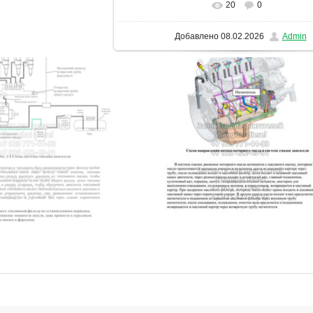
20
0
В реальном размере
1131x1600
/ 1
Добавлено
08.02.2026
Admin