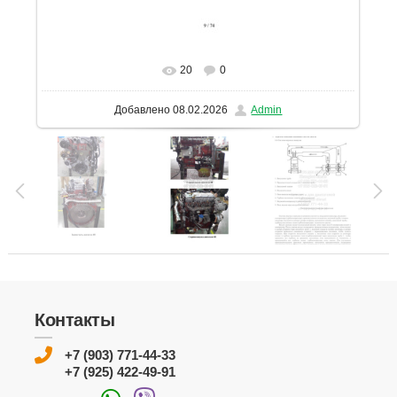
20
0
В реальном размере
1131x1600
/ 205.0Kb
Добавлено
08.02.2026
Admin
Контакты
+7 (903) 771-44-33
+7 (925) 422-49-91