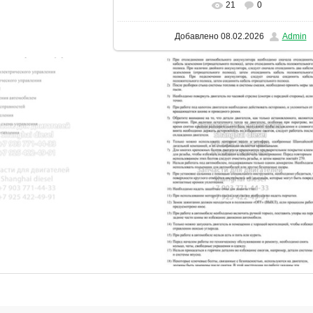
21
0
В реальном размере
1131x1600
/ 3
Добавлено
08.02.2026
Admin